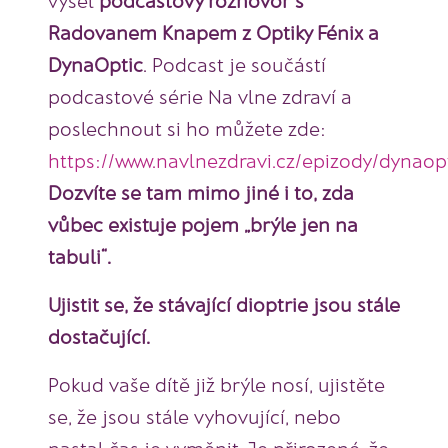
Radovanem Knapem z Optiky Fénix a
DynaOptic
. Podcast je součástí
podcastové série Na vlne zdraví a
poslechnout si ho můžete zde:
https://www.navlnezdravi.cz/epizody/dynaop
Dozvíte se tam mimo jiné i to, zda
vůbec existuje pojem „brýle jen na
tabuli“.
Ujistit se, že stávající dioptrie jsou stále
dostačující.
Pokud vaše dítě již brýle nosí, ujistěte
se, že jsou stále vyhovující, nebo
nastal čas je vyměnit. Je přirozené, že