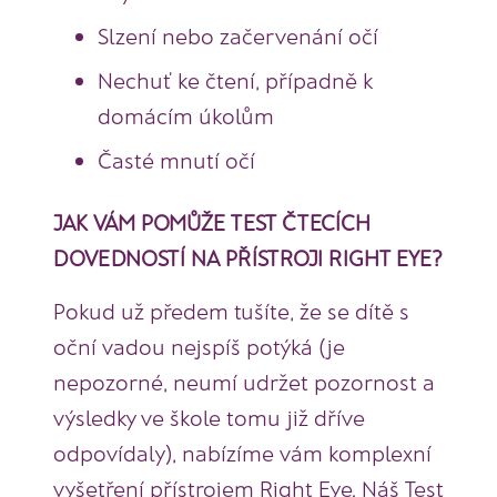
Slzení nebo začervenání očí
Nechuť ke čtení, případně k
domácím úkolům
Časté mnutí očí
JAK VÁM POMŮŽE TEST ČTECÍCH
DOVEDNOSTÍ NA PŘÍSTROJI RIGHT EYE?
Pokud už předem tušíte, že se dítě s
oční vadou nejspíš potýká (je
nepozorné, neumí udržet pozornost a
výsledky ve škole tomu již dříve
odpovídaly), nabízíme vám komplexní
vyšetření přístrojem Right Eye. Náš Test