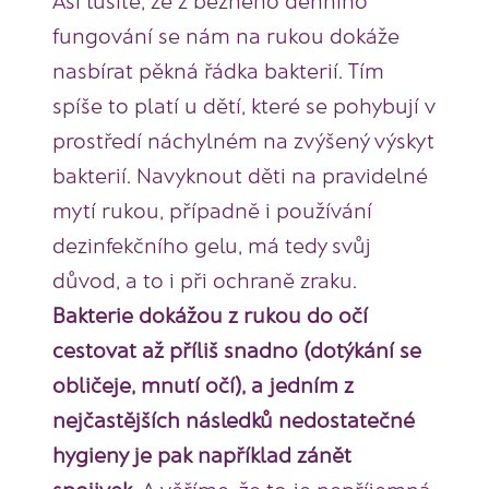
fungování se nám na rukou dokáže
nasbírat pěkná řádka bakterií. Tím
spíše to platí u dětí, které se pohybují v
prostředí náchylném na zvýšený výskyt
bakterií. Navyknout děti na pravidelné
mytí rukou, případně i používání
dezinfekčního gelu, má tedy svůj
důvod, a to i při ochraně zraku.
Bakterie dokážou z rukou do očí
cestovat až příliš snadno (dotýkání se
obličeje, mnutí očí), a jedním z
nejčastějších následků nedostatečné
hygieny je pak například zánět
spojivek
. A věříme, že to je nepříjemná