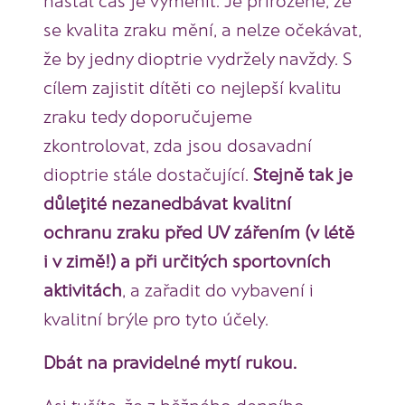
se kvalita zraku mění, a nelze očekávat,
že by jedny dioptrie vydržely navždy. S
cílem zajistit dítěti co nejlepší kvalitu
zraku tedy doporučujeme
zkontrolovat, zda jsou dosavadní
dioptrie stále dostačující.
Stejně tak je
důleţité nezanedbávat kvalitní
ochranu zraku před UV zářením (v létě
i v zimě!) a při určitých sportovních
aktivitách
, a zařadit do vybavení i
kvalitní brýle pro tyto účely.
Dbát na pravidelné mytí rukou.
Asi tušíte, že z běžného denního