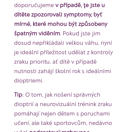
doporučujeme
v případě, ţe jste u
dítěte zpozorovali symptomy, byť
mírné, které mohou být způsobeny
špatným viděním
. Pokud jste jim
dosud nepřikládali velkou váhu, nyní
je ideální příležitost udělat z kontroly
zraku prioritu, ať dítě v případě
nutnosti zahájí školní rok s ideálními
dioptriemi.
Tip
: O tom, jak nošení správných
dioptrií a neurovizuální trénink zraku
pomáhají nejen dětem s poruchami
učení, ale také sportovcům, nedávno
vyšel
podcastový rozhovor s