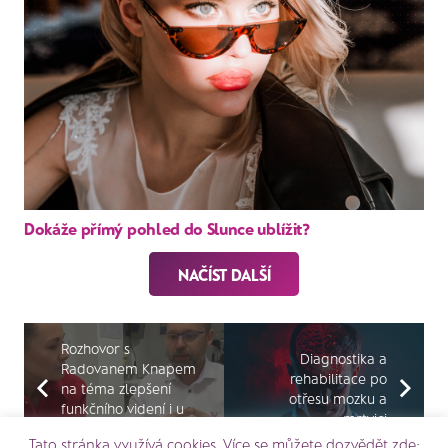
Dokáže přímý pohled do Slunce ublížit?
NAČÍST DALŠÍ
Rozhovor s
Diagnostika a
Radovanem Knapem
rehabilitace po
na téma zlepšení
otřesu mozku a
funkčního videní i u
mrtvici
osob po úrazech
Tato stránka využívá cookies. Více se můžete dozvědět zde: