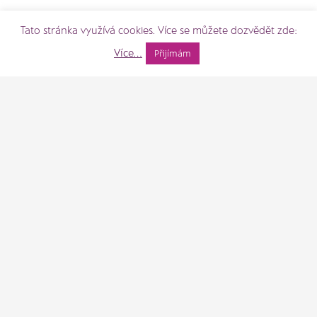
Tato stránka využívá cookies. Více se můžete dozvědět zde:
Více...
Přijímám
Valentýn v Optice
PF 2022
Fénix
Nejnovější články
Ušetřete na brýlích díky
benefitům
28 Čvc (15:11)
Rozhovor s Radovanem
Knapem o vyšetření na
přístroji RightEye
22 Čvn (16:49)