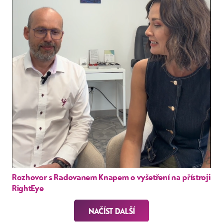
Rozhovor s Radovanem Knapem o vyšetření na přístroji
RightEye
NAČÍST DALŠÍ