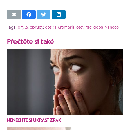
Tags:
brýle
,
obruby
,
optika Kroměříž
,
oteviraci doba
,
vánoce
Přečtěte si také
NENECHTE SI UKRÁST ZRAK