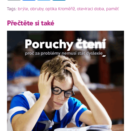
Tags:
brýle
,
obruby
,
optika Kroměříž
,
oteviraci doba
,
paměť
Přečtěte si také