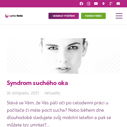
location_on
OBJEDNAT VYŠETŘENÍ
FUNKČNÍ VIDĚNÍ
Syndrom suchého oka
24 listopadu, 2021
Aktuality
Stává se Vám, že Vás pálí oči po celodenní práci u
počítače či máte pocit sucha? Nebo během dne
dlouhodobě sledujete svůj mobilní telefon a pak se
můžete tzv. umrkat?…