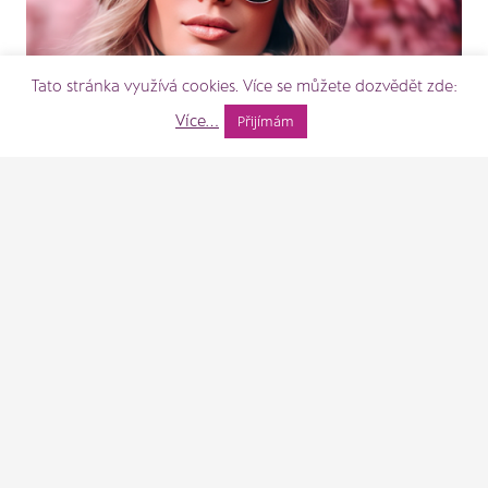
Tato stránka využívá cookies. Více se můžete dozvědět zde:
Více...
Přijímám
Užijte si jaro navzdory jarním alergiím!