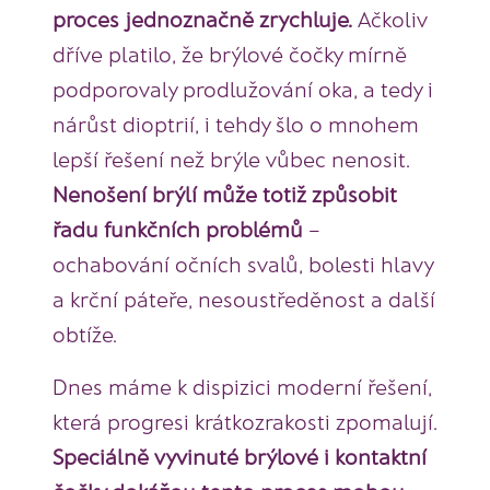
proces jednoznačně zrychluje.
Ačkoliv
dříve platilo, že brýlové čočky mírně
podporovaly prodlužování oka, a tedy i
nárůst dioptrií, i tehdy šlo o mnohem
lepší řešení než brýle vůbec nenosit.
Nenošení brýlí může totiž způsobit
řadu funkčních problémů
–
ochabování očních svalů, bolesti hlavy
a krční páteře, nesoustředěnost a další
obtíže.
Dnes máme k dispizici moderní řešení,
která progresi krátkozrakosti zpomalují.
S
peciálně vyvinuté brýlové i kontaktní