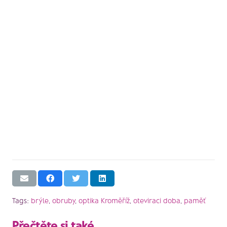
Tags:
brýle
,
obruby
,
optika Kroměříž
,
oteviraci doba
,
paměť
Přečtěte si také