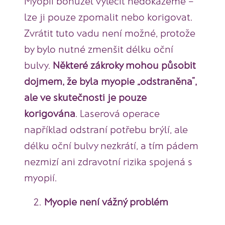
Myopii bohužel vyléčit nedokážeme –
lze ji pouze zpomalit nebo korigovat.
Zvrátit tuto vadu není možné, protože
by bylo nutné zmenšit délku oční
bulvy.
Některé zákroky mohou působit
dojmem, že byla myopie „odstraněna“,
ale ve skutečnosti je pouze
korigována
. Laserová operace
například odstraní potřebu brýlí, ale
délku oční bulvy nezkrátí, a tím pádem
nezmizí ani zdravotní rizika spojená s
myopií.
Myopie není vážný problém