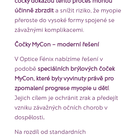
čočky dokážou tento proces mohou
účinně zbrzdit
a snížit riziko, že myopie
přeroste do vysoké formy spojené se
závažnými komplikacemi.
Čočky MyCon – moderní řešení
V Optice Fénix nabízíme řešení v
podobě
speciálních brýlových čoček
MyCon, které byly vyvinuty právě pro
zpomalení progrese myopie u dětí
.
Jejich cílem je ochránit zrak a předejít
vzniku závažných očních chorob v
dospělosti
.
Na rozdíl od standardních