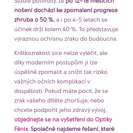
Studie potvrdily, že
po 12–18 měsících
nošení dochází ke zpomalení progrese
zhruba o 50 %,
a i po 4–5 letech se
účinek drží kolem 40 %. To představuje
výraznou ochranu zraku do budoucna.
Krátkozrakost sice nelze vyléčit, ale
díky moderním postupům ji lze
úspěšně zpomalit a snížit tak riziko
vážných očních komplikací v
dospělosti. Pokud máte pocit, že se
zrak vašeho dítěte zhoršuje, nebo
chcete podpořit jeho zdravý vývoj,
objednejte se na vyšetření do Optiky
Fénix
.
Společně najdeme řešení, které