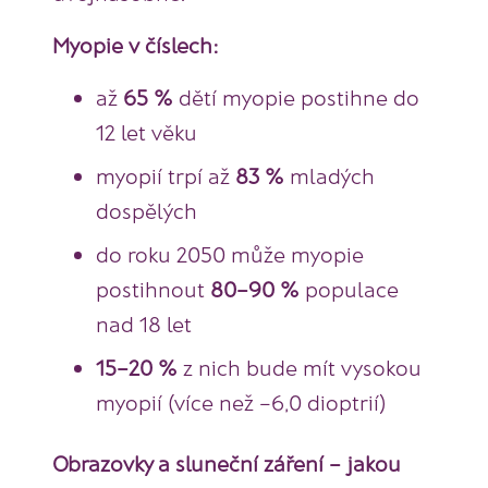
Myopie v číslech:
až
65 %
dětí myopie postihne do
12 let věku
myopií trpí až
83 %
mladých
dospělých
do roku 2050 může myopie
postihnout
80–90 %
populace
nad 18 let
15–20 %
z nich bude mít vysokou
myopií (více než –6,0 dioptrií)
Obrazovky a sluneční záření – jakou